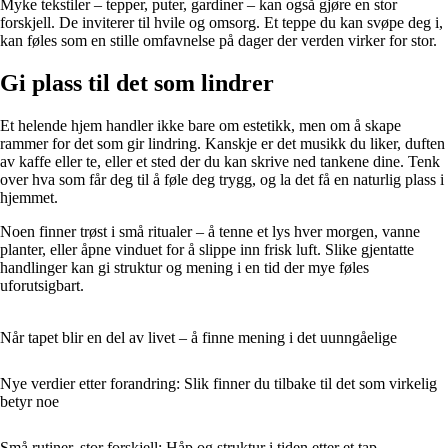
Myke tekstiler – tepper, puter, gardiner – kan også gjøre en stor
forskjell. De inviterer til hvile og omsorg. Et teppe du kan svøpe deg i,
kan føles som en stille omfavnelse på dager der verden virker for stor.
Gi plass til det som lindrer
Et helende hjem handler ikke bare om estetikk, men om å skape
rammer for det som gir lindring. Kanskje er det musikk du liker, duften
av kaffe eller te, eller et sted der du kan skrive ned tankene dine. Tenk
over hva som får deg til å føle deg trygg, og la det få en naturlig plass i
hjemmet.
Noen finner trøst i små ritualer – å tenne et lys hver morgen, vanne
planter, eller åpne vinduet for å slippe inn frisk luft. Slike gjentatte
handlinger kan gi struktur og mening i en tid der mye føles
uforutsigbart.
Når tapet blir en del av livet – å finne mening i det uunngåelige
Nye verdier etter forandring: Slik finner du tilbake til det som virkelig
betyr noe
Små rutiner, stor forskjell: Håp og struktur i tiden etter et tap