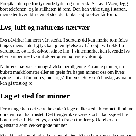
Forsøk å dempe forstyrrende lyder og inntrykk. Slå av TV-en, legg
bort telefonen, og la stillheten få rom. Den kan virke tung i starten,
men etter hvert blir den et sted der tanker og følelser får form.
Lys, luft og naturens nærvær
Lys påvirker humøret vårt sterkt. I sorgens tid kan mørke rom føles
tunge, mens naturlig lys kan gi en følelse av håp og liv. Trekk fra
gardinene, og la dagslyset slippe inn. I vintermørket kan levende lys
eller lamper med varmt skjær gi en lignende virkning.
Naturens nærvær kan også virke beroligende. Grønne planter, en
bukett markblomster eller en grein fra hagen minner oss om livets
rytme – at alt forandres, men også fornyes. Selv små innslag av natur
kan gi trøst og ro.
Lag et sted for minner
For mange kan det være helende å lage et lite sted i hjemmet til minne
om den man har mistet. Det trenger ikke være stort – kanskje et lite
bord med et bilde, et lys, en stein fra en tur dere gikk, eller en
gjenstand som vekker gode minner.
Et slikt sted kan bli et anker i hverdagen. Et sted du kan sette deg når