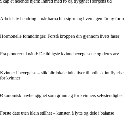
Skap et helende hjem: Innred med ro og trygghet i sorgens tid
Arbeidsliv i endring – når barna blir større og hverdagen får ny form
Hormonelle forandringer: Forstå kroppen din gjennom livets faser
Fra pionerer til nåtid: De tidligste kvinnebevegelsene og deres arv
Kvinner i bevegelse – slik blir lokale initiativer til politisk innflytelse
for kvinner
Økonomisk uavhengighet som grunnlag for kvinners selvstendighet
Første date uten klein stillhet – kunsten å lytte og dele i balanse