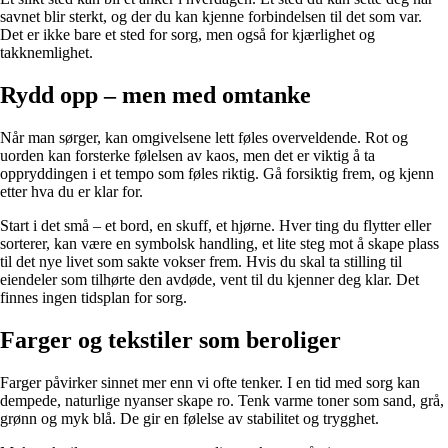
savnet blir sterkt, og der du kan kjenne forbindelsen til det som var.
Det er ikke bare et sted for sorg, men også for kjærlighet og
takknemlighet.
Rydd opp – men med omtanke
Når man sørger, kan omgivelsene lett føles overveldende. Rot og
uorden kan forsterke følelsen av kaos, men det er viktig å ta
oppryddingen i et tempo som føles riktig. Gå forsiktig frem, og kjenn
etter hva du er klar for.
Start i det små – et bord, en skuff, et hjørne. Hver ting du flytter eller
sorterer, kan være en symbolsk handling, et lite steg mot å skape plass
til det nye livet som sakte vokser frem. Hvis du skal ta stilling til
eiendeler som tilhørte den avdøde, vent til du kjenner deg klar. Det
finnes ingen tidsplan for sorg.
Farger og tekstiler som beroliger
Farger påvirker sinnet mer enn vi ofte tenker. I en tid med sorg kan
dempede, naturlige nyanser skape ro. Tenk varme toner som sand, grå,
grønn og myk blå. De gir en følelse av stabilitet og trygghet.