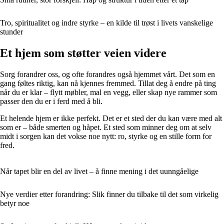
Tro, spiritualitet og indre styrke – en kilde til trøst i livets vanskelige
stunder
Et hjem som støtter veien videre
Sorg forandrer oss, og ofte forandres også hjemmet vårt. Det som en
gang føltes riktig, kan nå kjennes fremmed. Tillat deg å endre på ting
når du er klar – flytt møbler, mal en vegg, eller skap nye rammer som
passer den du er i ferd med å bli.
Et helende hjem er ikke perfekt. Det er et sted der du kan være med alt
som er – både smerten og håpet. Et sted som minner deg om at selv
midt i sorgen kan det vokse noe nytt: ro, styrke og en stille form for
fred.
Når tapet blir en del av livet – å finne mening i det uunngåelige
Nye verdier etter forandring: Slik finner du tilbake til det som virkelig
betyr noe