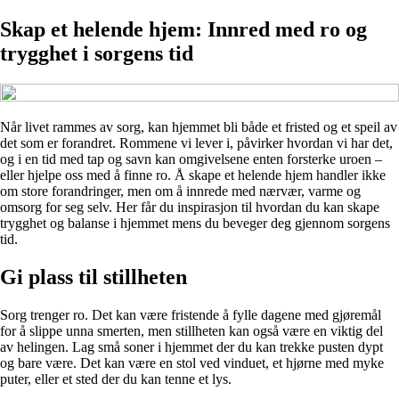
Skap et helende hjem: Innred med ro og
trygghet i sorgens tid
Når livet rammes av sorg, kan hjemmet bli både et fristed og et speil av
det som er forandret. Rommene vi lever i, påvirker hvordan vi har det,
og i en tid med tap og savn kan omgivelsene enten forsterke uroen –
eller hjelpe oss med å finne ro. Å skape et helende hjem handler ikke
om store forandringer, men om å innrede med nærvær, varme og
omsorg for seg selv. Her får du inspirasjon til hvordan du kan skape
trygghet og balanse i hjemmet mens du beveger deg gjennom sorgens
tid.
Gi plass til stillheten
Sorg trenger ro. Det kan være fristende å fylle dagene med gjøremål
for å slippe unna smerten, men stillheten kan også være en viktig del
av helingen. Lag små soner i hjemmet der du kan trekke pusten dypt
og bare være. Det kan være en stol ved vinduet, et hjørne med myke
puter, eller et sted der du kan tenne et lys.