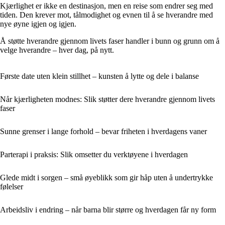
Kjærlighet er ikke en destinasjon, men en reise som endrer seg med
tiden. Den krever mot, tålmodighet og evnen til å se hverandre med
nye øyne igjen og igjen.
Å støtte hverandre gjennom livets faser handler i bunn og grunn om å
velge hverandre – hver dag, på nytt.
Første date uten klein stillhet – kunsten å lytte og dele i balanse
Når kjærligheten modnes: Slik støtter dere hverandre gjennom livets
faser
Sunne grenser i lange forhold – bevar friheten i hverdagens vaner
Parterapi i praksis: Slik omsetter du verktøyene i hverdagen
Glede midt i sorgen – små øyeblikk som gir håp uten å undertrykke
følelser
Arbeidsliv i endring – når barna blir større og hverdagen får ny form