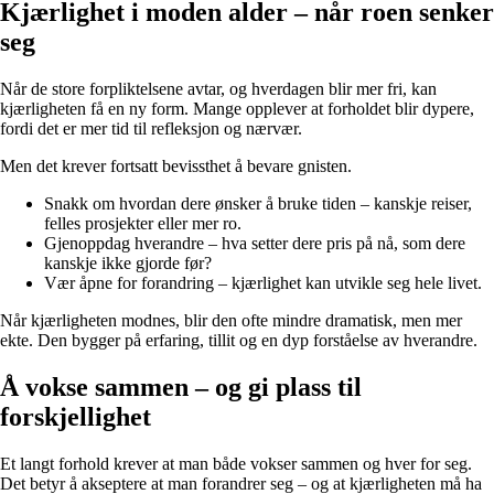
Kjærlighet i moden alder – når roen senker
seg
Når de store forpliktelsene avtar, og hverdagen blir mer fri, kan
kjærligheten få en ny form. Mange opplever at forholdet blir dypere,
fordi det er mer tid til refleksjon og nærvær.
Men det krever fortsatt bevissthet å bevare gnisten.
Snakk om hvordan dere ønsker å bruke tiden – kanskje reiser,
felles prosjekter eller mer ro.
Gjenoppdag hverandre – hva setter dere pris på nå, som dere
kanskje ikke gjorde før?
Vær åpne for forandring – kjærlighet kan utvikle seg hele livet.
Når kjærligheten modnes, blir den ofte mindre dramatisk, men mer
ekte. Den bygger på erfaring, tillit og en dyp forståelse av hverandre.
Å vokse sammen – og gi plass til
forskjellighet
Et langt forhold krever at man både vokser sammen og hver for seg.
Det betyr å akseptere at man forandrer seg – og at kjærligheten må ha