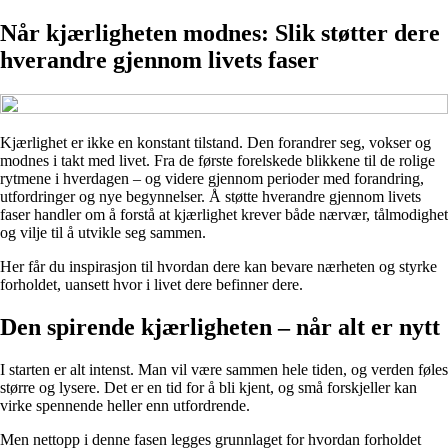
Når kjærligheten modnes: Slik støtter dere
hverandre gjennom livets faser
Kjærlighet er ikke en konstant tilstand. Den forandrer seg, vokser og
modnes i takt med livet. Fra de første forelskede blikkene til de rolige
rytmene i hverdagen – og videre gjennom perioder med forandring,
utfordringer og nye begynnelser. Å støtte hverandre gjennom livets
faser handler om å forstå at kjærlighet krever både nærvær, tålmodighet
og vilje til å utvikle seg sammen.
Her får du inspirasjon til hvordan dere kan bevare nærheten og styrke
forholdet, uansett hvor i livet dere befinner dere.
Den spirende kjærligheten – når alt er nytt
I starten er alt intenst. Man vil være sammen hele tiden, og verden føles
større og lysere. Det er en tid for å bli kjent, og små forskjeller kan
virke spennende heller enn utfordrende.
Men nettopp i denne fasen legges grunnlaget for hvordan forholdet