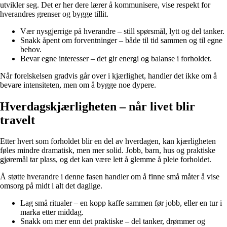
utvikler seg. Det er her dere lærer å kommunisere, vise respekt for
hverandres grenser og bygge tillit.
Vær nysgjerrige på hverandre – still spørsmål, lytt og del tanker.
Snakk åpent om forventninger – både til tid sammen og til egne
behov.
Bevar egne interesser – det gir energi og balanse i forholdet.
Når forelskelsen gradvis går over i kjærlighet, handler det ikke om å
bevare intensiteten, men om å bygge noe dypere.
Hverdagskjærligheten – når livet blir
travelt
Etter hvert som forholdet blir en del av hverdagen, kan kjærligheten
føles mindre dramatisk, men mer solid. Jobb, barn, hus og praktiske
gjøremål tar plass, og det kan være lett å glemme å pleie forholdet.
Å støtte hverandre i denne fasen handler om å finne små måter å vise
omsorg på midt i alt det daglige.
Lag små ritualer – en kopp kaffe sammen før jobb, eller en tur i
marka etter middag.
Snakk om mer enn det praktiske – del tanker, drømmer og