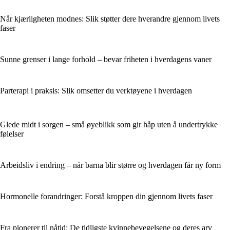
Når kjærligheten modnes: Slik støtter dere hverandre gjennom livets
faser
Sunne grenser i lange forhold – bevar friheten i hverdagens vaner
Parterapi i praksis: Slik omsetter du verktøyene i hverdagen
Glede midt i sorgen – små øyeblikk som gir håp uten å undertrykke
følelser
Arbeidsliv i endring – når barna blir større og hverdagen får ny form
Hormonelle forandringer: Forstå kroppen din gjennom livets faser
Fra pionerer til nåtid: De tidligste kvinnebevegelsene og deres arv