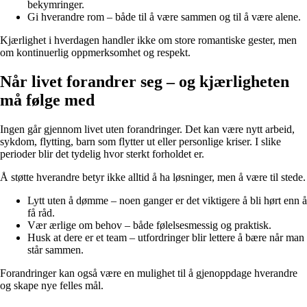
bekymringer.
Gi hverandre rom – både til å være sammen og til å være alene.
Kjærlighet i hverdagen handler ikke om store romantiske gester, men
om kontinuerlig oppmerksomhet og respekt.
Når livet forandrer seg – og kjærligheten
må følge med
Ingen går gjennom livet uten forandringer. Det kan være nytt arbeid,
sykdom, flytting, barn som flytter ut eller personlige kriser. I slike
perioder blir det tydelig hvor sterkt forholdet er.
Å støtte hverandre betyr ikke alltid å ha løsninger, men å være til stede.
Lytt uten å dømme – noen ganger er det viktigere å bli hørt enn å
få råd.
Vær ærlige om behov – både følelsesmessig og praktisk.
Husk at dere er et team – utfordringer blir lettere å bære når man
står sammen.
Forandringer kan også være en mulighet til å gjenoppdage hverandre
og skape nye felles mål.