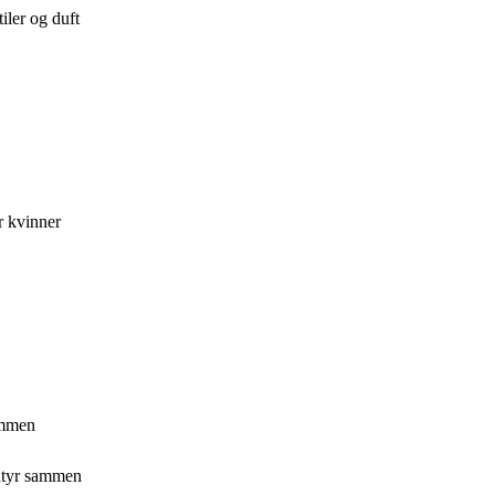
iler og duft
or kvinner
ammen
entyr sammen