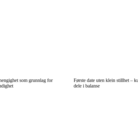
engighet som grunnlag for
Første date uten klein stillhet – k
ndighet
dele i balanse