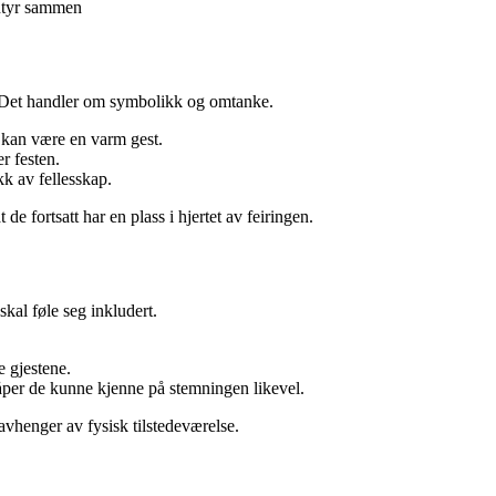
entyr sammen
. Det handler om symbolikk og omtanke.
kan være en varm gest.
r festen.
kk av fellesskap.
de fortsatt har en plass i hjertet av feiringen.
skal føle seg inkludert.
.
 gjestene.
åper de kunne kjenne på stemningen likevel.
avhenger av fysisk tilstedeværelse.