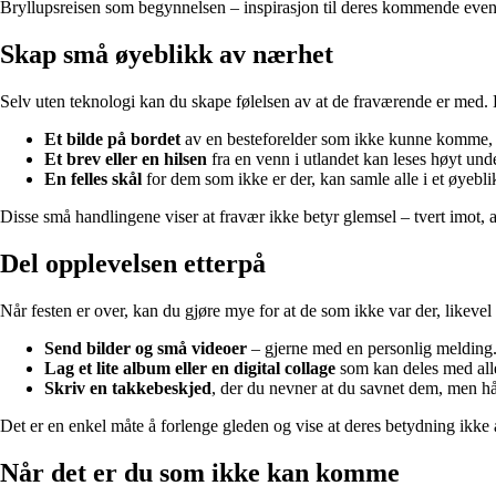
Bryllupsreisen som begynnelsen – inspirasjon til deres kommende ev
Skap små øyeblikk av nærhet
Selv uten teknologi kan du skape følelsen av at de fraværende er med
Et bilde på bordet
av en besteforelder som ikke kunne komme, 
Et brev eller en hilsen
fra en venn i utlandet kan leses høyt unde
En felles skål
for dem som ikke er der, kan samle alle i et øyebli
Disse små handlingene viser at fravær ikke betyr glemsel – tvert imot, at 
Del opplevelsen etterpå
Når festen er over, kan du gjøre mye for at de som ikke var der, likevel 
Send bilder og små videoer
– gjerne med en personlig melding
Lag et lite album eller en digital collage
som kan deles med alle
Skriv en takkebeskjed
, der du nevner at du savnet dem, men h
Det er en enkel måte å forlenge gleden og vise at deres betydning ikke 
Når det er du som ikke kan komme