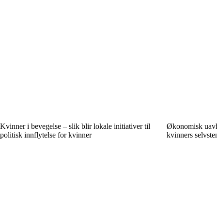
Kvinner i bevegelse – slik blir lokale initiativer til
Økonomisk uavh
politisk innflytelse for kvinner
kvinners selvste