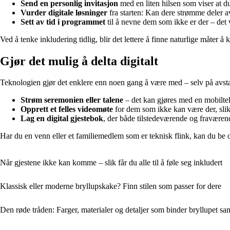
Send en personlig invitasjon
med en liten hilsen som viser at 
Vurder digitale løsninger
fra starten: Kan dere strømme deler av
Sett av tid i programmet
til å nevne dem som ikke er der – det 
Ved å tenke inkludering tidlig, blir det lettere å finne naturlige måter 
Gjør det mulig å delta digitalt
Teknologien gjør det enklere enn noen gang å være med – selv på avst
Strøm seremonien eller talene
– det kan gjøres med en mobiltele
Opprett et felles videomøte
for dem som ikke kan være der, slik
Lag en digital gjestebok
, der både tilstedeværende og fraværend
Har du en venn eller et familiemedlem som er teknisk flink, kan du be om
Når gjestene ikke kan komme – slik får du alle til å føle seg inkludert
Klassisk eller moderne bryllupskake? Finn stilen som passer for dere
Den røde tråden: Farger, materialer og detaljer som binder bryllupet s