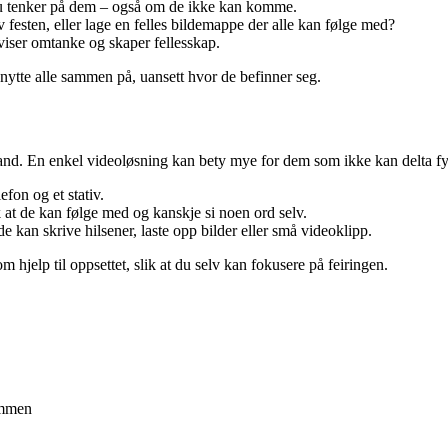
du tenker på dem – også om de ikke kan komme.
 festen, eller lage en felles bildemappe der alle kan følge med?
viser omtanke og skaper fellesskap.
å knytte alle sammen på, uansett hvor de befinner seg.
and. En enkel videoløsning kan bety mye for dem som ikke kan delta fy
fon og et stativ.
 at de kan følge med og kanskje si noen ord selv.
e kan skrive hilsener, laste opp bilder eller små videoklipp.
 hjelp til oppsettet, slik at du selv kan fokusere på feiringen.
ammen