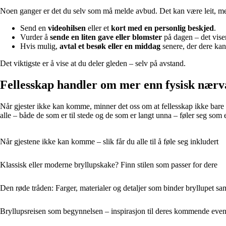
Noen ganger er det du selv som må melde avbud. Det kan være leit, men
Send en
videohilsen
eller et
kort med en personlig beskjed
.
Vurder å
sende en liten gave eller blomster
på dagen – det viser
Hvis mulig,
avtal et besøk eller en middag
senere, der dere kan 
Det viktigste er å vise at du deler gleden – selv på avstand.
Fellesskap handler om mer enn fysisk nær
Når gjester ikke kan komme, minner det oss om at fellesskap ikke bare 
alle – både de som er til stede og de som er langt unna – føler seg som 
Når gjestene ikke kan komme – slik får du alle til å føle seg inkludert
Klassisk eller moderne bryllupskake? Finn stilen som passer for dere
Den røde tråden: Farger, materialer og detaljer som binder bryllupet s
Bryllupsreisen som begynnelsen – inspirasjon til deres kommende ev