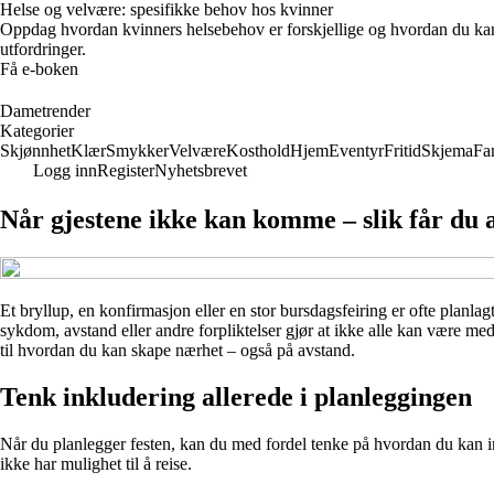
Helse og velvære: spesifikke behov hos kvinner
Oppdag hvordan kvinners helsebehov er forskjellige og hvordan du kan
utfordringer.
Få e-boken
Dametrender
Kategorier
Skjønnhet
Klær
Smykker
Velvære
Kosthold
Hjem
Eventyr
Fritid
Skjema
Fa
Logg inn
Register
Nyhetsbrevet
Når gjestene ikke kan komme – slik får du al
Et bryllup, en konfirmasjon eller en stor bursdagsfeiring er ofte planla
sykdom, avstand eller andre forpliktelser gjør at ikke alle kan være me
til hvordan du kan skape nærhet – også på avstand.
Tenk inkludering allerede i planleggingen
Når du planlegger festen, kan du med fordel tenke på hvordan du kan i
ikke har mulighet til å reise.