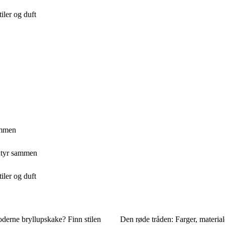
iler og duft
ammen
entyr sammen
iler og duft
oderne bryllupskake? Finn stilen
Den røde tråden: Farger, material