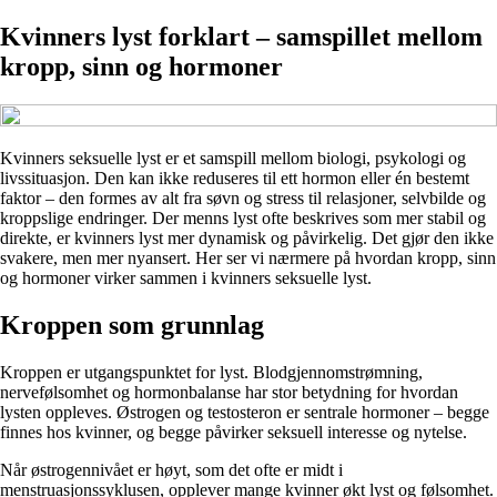
Kvinners lyst forklart – samspillet mellom
kropp, sinn og hormoner
Kvinners seksuelle lyst er et samspill mellom biologi, psykologi og
livssituasjon. Den kan ikke reduseres til ett hormon eller én bestemt
faktor – den formes av alt fra søvn og stress til relasjoner, selvbilde og
kroppslige endringer. Der menns lyst ofte beskrives som mer stabil og
direkte, er kvinners lyst mer dynamisk og påvirkelig. Det gjør den ikke
svakere, men mer nyansert. Her ser vi nærmere på hvordan kropp, sinn
og hormoner virker sammen i kvinners seksuelle lyst.
Kroppen som grunnlag
Kroppen er utgangspunktet for lyst. Blodgjennomstrømning,
nervefølsomhet og hormonbalanse har stor betydning for hvordan
lysten oppleves. Østrogen og testosteron er sentrale hormoner – begge
finnes hos kvinner, og begge påvirker seksuell interesse og nytelse.
Når østrogennivået er høyt, som det ofte er midt i
menstruasjonssyklusen, opplever mange kvinner økt lyst og følsomhet.