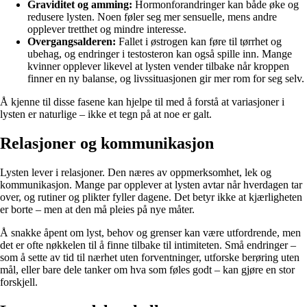
Graviditet og amming:
Hormonforandringer kan både øke og
redusere lysten. Noen føler seg mer sensuelle, mens andre
opplever tretthet og mindre interesse.
Overgangsalderen:
Fallet i østrogen kan føre til tørrhet og
ubehag, og endringer i testosteron kan også spille inn. Mange
kvinner opplever likevel at lysten vender tilbake når kroppen
finner en ny balanse, og livssituasjonen gir mer rom for seg selv.
Å kjenne til disse fasene kan hjelpe til med å forstå at variasjoner i
lysten er naturlige – ikke et tegn på at noe er galt.
Relasjoner og kommunikasjon
Lysten lever i relasjoner. Den næres av oppmerksomhet, lek og
kommunikasjon. Mange par opplever at lysten avtar når hverdagen tar
over, og rutiner og plikter fyller dagene. Det betyr ikke at kjærligheten
er borte – men at den må pleies på nye måter.
Å snakke åpent om lyst, behov og grenser kan være utfordrende, men
det er ofte nøkkelen til å finne tilbake til intimiteten. Små endringer –
som å sette av tid til nærhet uten forventninger, utforske berøring uten
mål, eller bare dele tanker om hva som føles godt – kan gjøre en stor
forskjell.