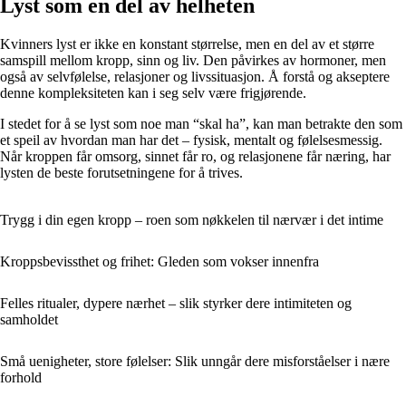
Lyst som en del av helheten
Kvinners lyst er ikke en konstant størrelse, men en del av et større
samspill mellom kropp, sinn og liv. Den påvirkes av hormoner, men
også av selvfølelse, relasjoner og livssituasjon. Å forstå og akseptere
denne kompleksiteten kan i seg selv være frigjørende.
I stedet for å se lyst som noe man “skal ha”, kan man betrakte den som
et speil av hvordan man har det – fysisk, mentalt og følelsesmessig.
Når kroppen får omsorg, sinnet får ro, og relasjonene får næring, har
lysten de beste forutsetningene for å trives.
Trygg i din egen kropp – roen som nøkkelen til nærvær i det intime
Kroppsbevissthet og frihet: Gleden som vokser innenfra
Felles ritualer, dypere nærhet – slik styrker dere intimiteten og
samholdet
Små uenigheter, store følelser: Slik unngår dere misforståelser i nære
forhold