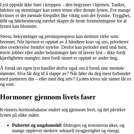
Lyst oppstår ikke bare i kroppen – den begynner i hjernen. Tanker,
følelser og stemninger kan enten tenne eller dempe lysten. For mange
kvinner er det mentale forspillet like viktig som det fysiske. Trygghet,
tillit og følelsesmessig nærhet skaper de beste forutsetningene for at
lysten kan blomstre.
Stress, bekymringer og prestasjonspress kan derimot virke som
bremser. Når hjernen er opptatt av å håndtere krav og uro, prioriterer
den overlevelse fremfor nytelse. Derfor kan perioder med små barn,
travle jobber eller andre belastninger føre til lavere lyst – ikke fordi
kjærligheten mangler, men fordi sinnet er opptatt av andre ting.
Å forstå sin egen lyst handler derfor også om å forstå sine mentale
mønstre. Hva får deg til å slappe av? Når føler du deg mest forbundet
med partneren din – eller med deg selv? Lysten trives når sinnet får ro
og rom.
Hormoner gjennom livets faser
Kvinners hormonbalanse endrer seg gjennom livet, og det påvirker
lysten på ulike måter.
Pubertet og ungdomstid:
Østrogen og testosteron øker, og
mange opplever sterkere seksuell nysgjerrighet og energi.