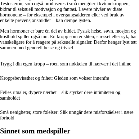
Testosteron, som også produseres i små mengder i kvinnekroppen,
bidrar til seksuell motivasjon og fantasi. Lavere nivåer av disse
hormonene – for eksempel i overgangsalderen eller ved bruk av
enkelte prevensjonsmidler – kan dempe lysten.
Men hormoner er bare én del av bildet. Fysisk helse, søvn, mosjon og
kosthold spiller også inn. En kropp som er sliten, stresset eller syk, har
vanskeligere for å reagere på seksuelle signaler. Derfor henger lyst tett
sammen med generell helse og trivsel.
Trygg i din egen kropp – roen som nøkkelen til nærvær i det intime
Kroppsbevissthet og frihet: Gleden som vokser innenfra
Felles ritualer, dypere nærhet – slik styrker dere intimiteten og
samholdet
Små uenigheter, store følelser: Slik unngår dere misforståelser i nære
forhold
Sinnet som medspiller