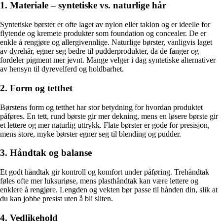
1. Materiale – syntetiske vs. naturlige hår
Syntetiske børster er ofte laget av nylon eller taklon og er ideelle for
flytende og kremete produkter som foundation og concealer. De er
enkle å rengjøre og allergivennlige. Naturlige børster, vanligvis laget
av dyrehår, egner seg bedre til pudderprodukter, da de fanger og
fordeler pigment mer jevnt. Mange velger i dag syntetiske alternativer
av hensyn til dyrevelferd og holdbarhet.
2. Form og tetthet
Børstens form og tetthet har stor betydning for hvordan produktet
påføres. En tett, rund børste gir mer dekning, mens en løsere børste gir
et lettere og mer naturlig uttrykk. Flate børster er gode for presisjon,
mens store, myke børster egner seg til blending og pudder.
3. Håndtak og balanse
Et godt håndtak gir kontroll og komfort under påføring. Trehåndtak
føles ofte mer luksuriøse, mens plasthåndtak kan være lettere og
enklere å rengjøre. Lengden og vekten bør passe til hånden din, slik at
du kan jobbe presist uten å bli sliten.
4. Vedlikehold