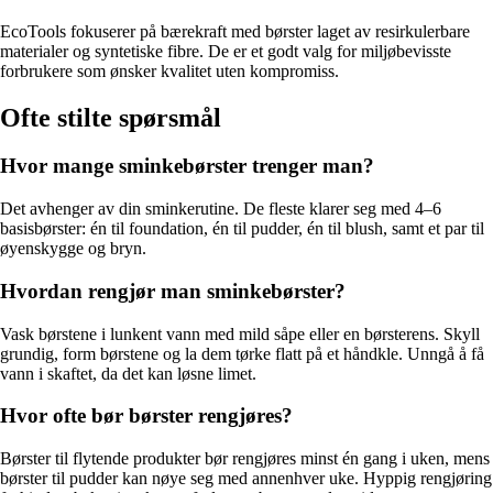
EcoTools fokuserer på bærekraft med børster laget av resirkulerbare
materialer og syntetiske fibre. De er et godt valg for miljøbevisste
forbrukere som ønsker kvalitet uten kompromiss.
Ofte stilte spørsmål
Hvor mange sminkebørster trenger man?
Det avhenger av din sminkerutine. De fleste klarer seg med 4–6
basisbørster: én til foundation, én til pudder, én til blush, samt et par til
øyenskygge og bryn.
Hvordan rengjør man sminkebørster?
Vask børstene i lunkent vann med mild såpe eller en børsterens. Skyll
grundig, form børstene og la dem tørke flatt på et håndkle. Unngå å få
vann i skaftet, da det kan løsne limet.
Hvor ofte bør børster rengjøres?
Børster til flytende produkter bør rengjøres minst én gang i uken, mens
børster til pudder kan nøye seg med annenhver uke. Hyppig rengjøring