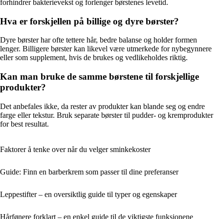
forhindrer bakterievekst og forlenger børstenes levetid.
Hva er forskjellen på billige og dyre børster?
Dyre børster har ofte tettere hår, bedre balanse og holder formen
lenger. Billigere børster kan likevel være utmerkede for nybegynnere
eller som supplement, hvis de brukes og vedlikeholdes riktig.
Kan man bruke de samme børstene til forskjellige
produkter?
Det anbefales ikke, da rester av produkter kan blande seg og endre
farge eller tekstur. Bruk separate børster til pudder- og kremprodukter
for best resultat.
Faktorer å tenke over når du velger sminkekoster
Guide: Finn en barberkrem som passer til dine preferanser
Leppestifter – en oversiktlig guide til typer og egenskaper
Hårfønere forklart – en enkel guide til de viktigste funksjonene